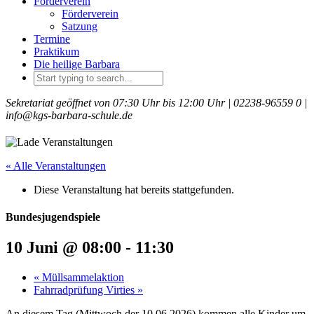
Förderverein
Förderverein
Satzung
Termine
Praktikum
Die heilige Barbara
Sekretariat geöffnet von 07:30 Uhr bis 12:00 Uhr |
02238-96559 0 |
info@kgs-barbara-schule.de
« Alle Veranstaltungen
Diese Veranstaltung hat bereits stattgefunden.
Bundesjugendspiele
10 Juni @ 08:00
-
11:30
«
Müllsammelaktion
Fahrradprüfung Virties
»
An diesem Tag (Mittwoch der 10.06.2026) kommen alle Kinder um