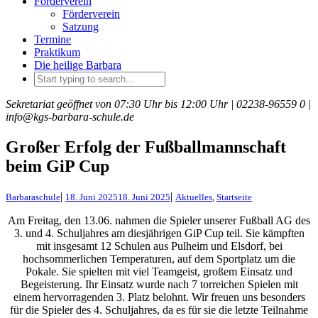
Förderverein
Förderverein
Satzung
Termine
Praktikum
Die heilige Barbara
Sekretariat geöffnet von 07:30 Uhr bis 12:00 Uhr |
02238-96559 0 |
info@kgs-barbara-schule.de
Großer Erfolg der Fußballmannschaft
beim GiP Cup
|
|
Barbaraschule
18. Juni 2025
18. Juni 2025
Aktuelles
,
Startseite
Am Freitag, den 13.06. nahmen die Spieler unserer Fußball AG des
3. und 4. Schuljahres am diesjährigen GiP Cup teil. Sie kämpften
mit insgesamt 12 Schulen aus Pulheim und Elsdorf, bei
hochsommerlichen Temperaturen, auf dem Sportplatz um die
Pokale. Sie spielten mit viel Teamgeist, großem Einsatz und
Begeisterung. Ihr Einsatz wurde nach 7 torreichen Spielen mit
einem hervorragenden 3. Platz belohnt. Wir freuen uns besonders
für die Spieler des 4. Schuljahres, da es für sie die letzte Teilnahme