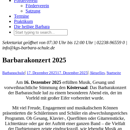
Förderverein
Förderverein
Satzung
Termine
Praktikum
Die heilige Barbara
Sekretariat geöffnet von 07:30 Uhr bis 12:00 Uhr |
02238-96559 0 |
info@kgs-barbara-schule.de
Barbarakonzert 2025
|
|
Barbaraschule
17. Dezember 2025
17. Dezember 2025
Aktuelles
,
Startseite
Am
16. Dezember 2025
erfüllten Musik, Gesang und
vorweihnachtliche Stimmung den
Köstersaal
: Das Barbarakonzert
der Barbaraschule lud zu einem besonderen Abend ein, der im
Vorfeld mit großer Eifer vorbereitet wurde.
Mit viel Freude, Engagement und musikalischem Können
präsentierten die Schülerinnen und Schüler ein abwechslungsreiches
Programm. Ob Gesang, Klavier-, Querflöten oder Gitarrenstücke,
Lichtertänze oder gar der Auftritt einer ganzen Band – die Vielfalt
der Darbietungen zeigte eindrucksvoll, wie lebendig Musik an